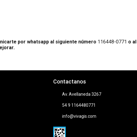
nicarte por whatsapp al siguiente número
116448-0771
o al
ejorar.
Contactanos
Av. Avellaneda 3267
54 9 1164480771
info@vivagis.com