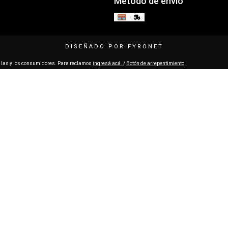
Método de envío
e las y los consumidores. Para reclamos
ingresá acá.
/
Botón de arrepentimiento