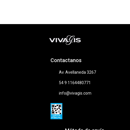
Contactanos
Av. Avellaneda 3267
54 9 1164480771
info@vivagis.com