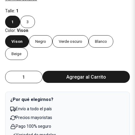
Talle:
1
1
3
Color:
Vison
Vison
Negro
Verde oscuro
Blanco
Beige
Agregar al Carrito
¿Por qué elegirnos?
Envío a todo el país
Precios mayoristas
Pago 100% seguro