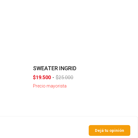
- 22 %
SWEATER INGRID
$19.500
-
$25.000
Precio mayorista
Dejá tu opinión