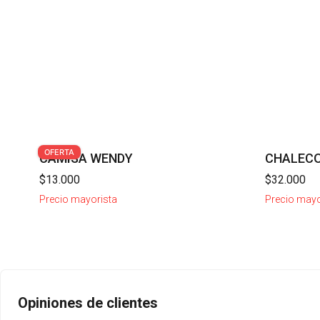
OFERTA
CAMISA WENDY
CHALECO
$13.000
$32.000
Precio mayorista
Precio mayo
Opiniones de clientes