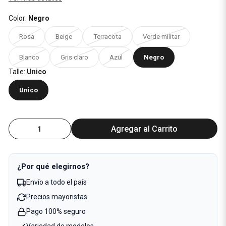
Color:
Negro
Rosa
Beige
Terracota
Verde militar
Blanco
Gris claro
Azul
Negro
Talle:
Unico
Unico
Agregar al Carrito
¿Por qué elegirnos?
Envío a todo el país
Precios mayoristas
Pago 100% seguro