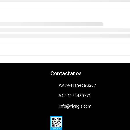
Contactanos
Av. Avellaneda 3267
54 9 1164480771
info@vivagis.com