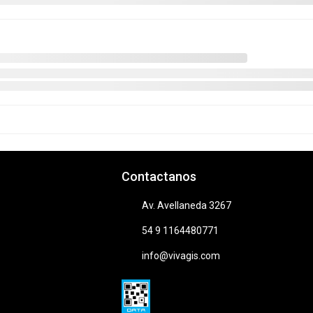
Contactanos
Av. Avellaneda 3267
54 9 1164480771
info@vivagis.com