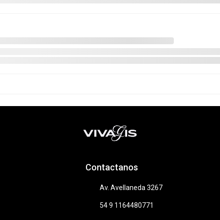
Método de envío
e las y los consumidores. Para reclamos
ingresá acá.
/
Botón de arrepentimiento